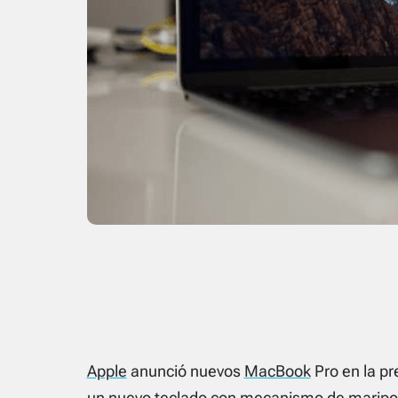
Apple
anunció nuevos
MacBook
Pro en la p
un nuevo teclado con mecanismo de maripos