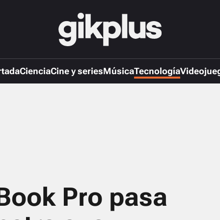
rtada
Ciencia
Cine y series
Música
Tecnología
Videojue
Book Pro pasa