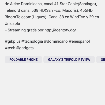
de Altice Dominicana, canal 41 Star Cable(Santiago),
Telenord canal 508 HD(San Fco. Macorís), 455HD
BloomTelecom(Higuey), Canal 38 en WindTvo y 29 en
Unicable
– Streaming gratis por
http://acentotv.do/
#gikplus #tecnologia #dominicano #enespanol
#tech #gadgets
FOLDABLE PHONE
GALAXY Z TRIFOLD REVIEW
GI