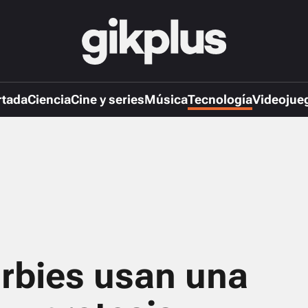
rtada
Ciencia
Cine y series
Música
Tecnología
Videojue
rbies usan una