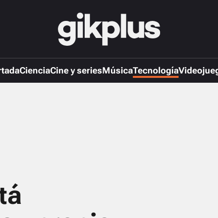
rtada
Ciencia
Cine y series
Música
Tecnología
Videojue
tá