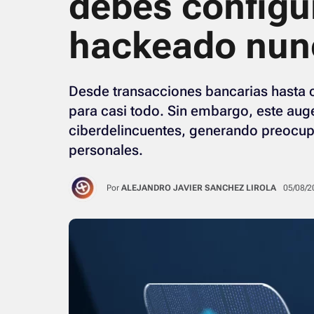
debes configur
hackeado nun
Desde transacciones bancarias hasta 
para casi todo. Sin embargo, este auge
ciberdelincuentes, generando preocup
personales.
Por
ALEJANDRO JAVIER SANCHEZ LIROLA
05/08/