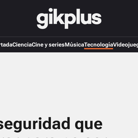
rtada
Ciencia
Cine y series
Música
Tecnología
Videojue
seguridad que