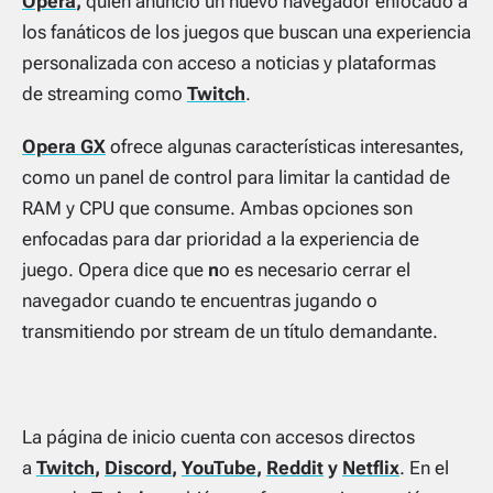
Opera
,
quien anunció un nuevo navegador enfocado a
los fanáticos de los juegos que buscan una experiencia
personalizada con acceso a noticias y plataformas
de
streaming
como
Twitch
.
Opera GX
ofrece algunas características interesantes,
como un panel de control para limitar la cantidad de
RAM y CPU que consume. Ambas opciones son
enfocadas para dar prioridad a la experiencia de
juego. Opera dice que
n
o es necesario cerrar el
navegador cuando te encuentras jugando o
transmitiendo por
stream
de un título demandante.
La página de inicio cuenta con accesos directos
a
Twitch
,
Discord
,
YouTube
,
Reddit
y
Netflix
. En el