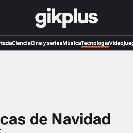
rtada
Ciencia
Cine y series
Música
Tecnología
Videojue
icas de Navidad