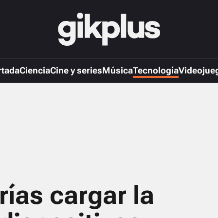
rtada
Ciencia
Cine y series
Música
Tecnología
Videojue
ías cargar la