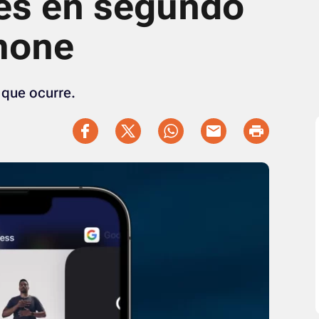
nes en segundo
Phone
 que ocurre.