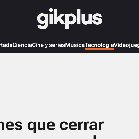
rtada
Ciencia
Cine y series
Música
Tecnología
Videojue
nes que cerrar