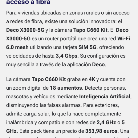
acceso a fibra
Para viviendas ubicadas en zonas rurales o sin acceso
a redes de fibra, existe una solución innovadora: el
Deco X3000-5G
y la cámara
Tapo C660 Kit
. El
Deco
X3000-5G
es un router portátil que crea una red
Wi-Fi
6.0 mesh
utilizando una tarjeta
SIM 5G
, ofreciendo
velocidades de hasta
3,4 Gbps
. Su configuración es
muy sencilla a través de la aplicación
Deco
.
La cámara
Tapo C660 Kit
graba en
4K
y cuenta con
un zoom digital de
18 aumentos
. Detecta personas,
mascotas y vehículos mediante
Inteligencia Artificial
,
disminuyendo las falsas alarmas. Para exteriores,
admite carga solar, lo que la hace completamente
inalámbrica y compatible con redes de
2,4 GHz
o
5
GHz
. Este pack tiene un precio de
353,98 euros
. Una