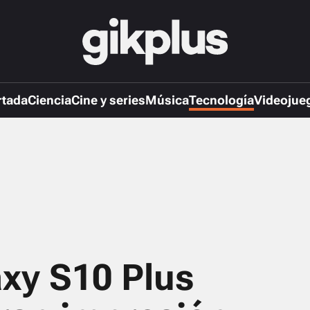
rtada
Ciencia
Cine y series
Música
Tecnología
Videojue
xy S10 Plus