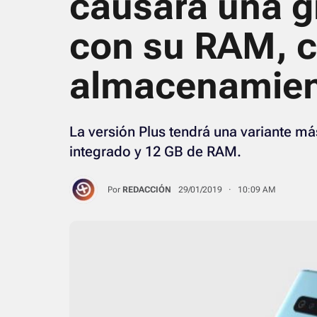
causará una g
con su RAM, 
almacenamie
La versión Plus tendrá una variante 
integrado y 12 GB de RAM.
Por
REDACCIÓN
29/01/2019 · 10:09 AM