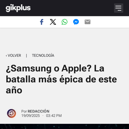
‹ VOLVER
|
TECNOLOGÍA
¿Samsung o Apple? La
batalla más épica de este
año
Por
REDACCIÓN
19/09/2025 · 03:42 PM