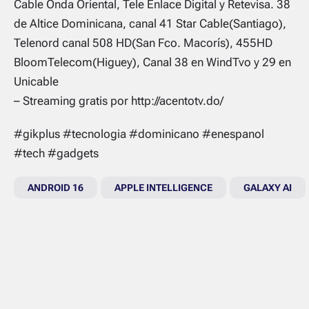
Cable Onda Oriental, Tele Enlace Digital y Retevisa. 38
de Altice Dominicana, canal 41 Star Cable(Santiago),
Telenord canal 508 HD(San Fco. Macorís), 455HD
BloomTelecom(Higuey), Canal 38 en WindTvo y 29 en
Unicable
– Streaming gratis por http://acentotv.do/
#gikplus #tecnologia #dominicano #enespanol
#tech #gadgets
ANDROID 16
APPLE INTELLIGENCE
GALAXY AI