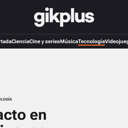
rtada
Ciencia
Cine y series
Música
Tecnología
Videojue
LOGÍA
acto en