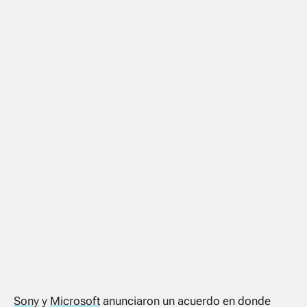
Sony
y
Microsoft
anunciaron un acuerdo en donde