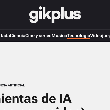
rtada
Ciencia
Cine y series
Música
Tecnología
Videojue
NCIA ARTIFICIAL
ientas de IA