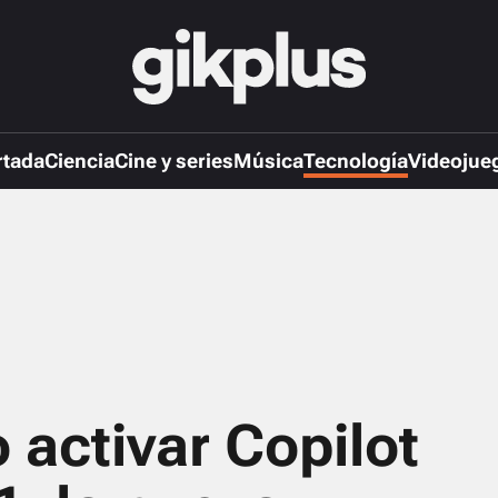
rtada
Ciencia
Cine y series
Música
Tecnología
Videojue
 activar Copilot