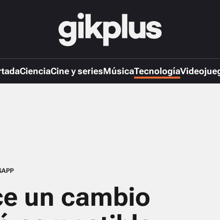
rtada
Ciencia
Cine y series
Música
Tecnología
Videojue
SAPP
e un cambio