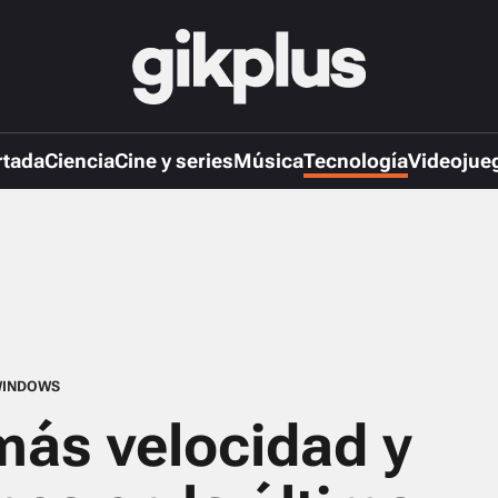
rtada
Ciencia
Cine y series
Música
Tecnología
Videojue
INDOWS
ás velocidad y