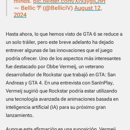
minds.
pic.twitter.com/XI93ygiChH
— Bellic🌴 (@BellicIV)
August 12,
2024
Hasta ahora, lo que hemos visto de GTA 6 se reduce a
un solo tráiler, pero este breve adelanto ha dejado
entrever algunas de las innovaciones que el juego
podría ofrecer. Uno de los aspectos más interesantes
fue destacado por Obbe Vermeij, un veterano
desarrollador de Rockstar que trabajó en
GTA: San
Andreas
y
GTA 4
. En una entrevista con
SanInPlay
,
Vermeij sugirió que Rockstar podría estar utilizando
una tecnología avanzada de animaciones basada en
inteligencia artificial (IA) para su próximo gran
lanzamiento.
Aunque esta afirmación es una suposición, Vermeij