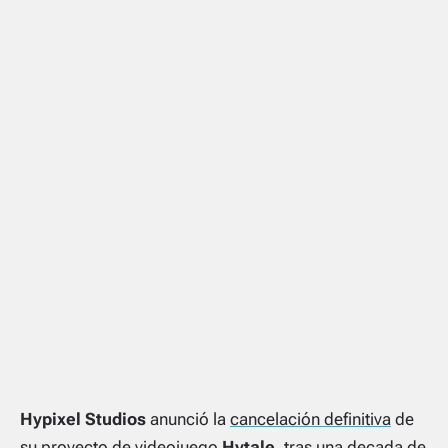
Hypixel Studios
anunció la
cancelación definitiva
de
su proyecto de videojuego
Hytale
, tras
una decada
de