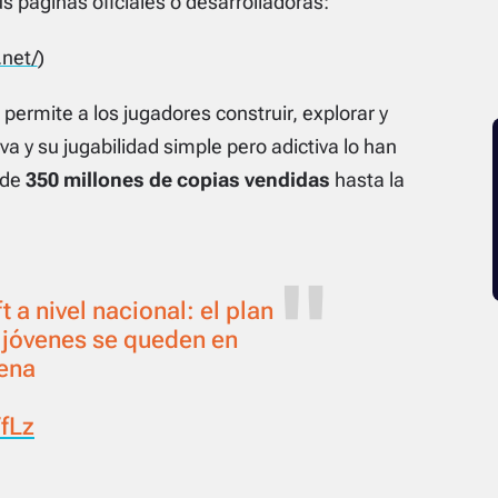
s páginas oficiales o desarrolladoras:
.net/
)
ermite a los jugadores construir, explorar y
iva y su jugabilidad simple pero adictiva lo han
 de
350 millones de copias vendidas
hasta la
 a nivel nacional: el plan
 jóvenes se queden en
tena
VfLz