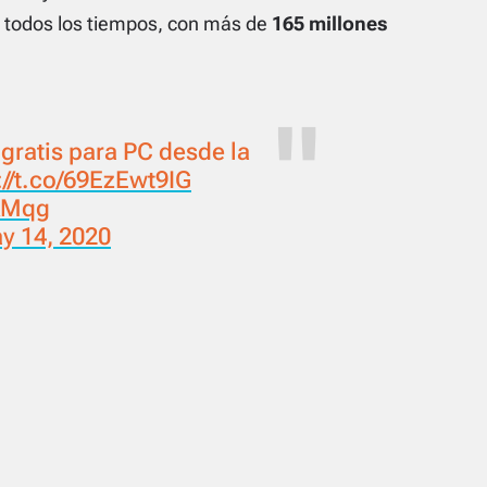
 todos los tiempos, con más de
165 millones
ratis para PC desde la
://t.co/69EzEwt9IG
kkMqg
y 14, 2020