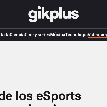
rtada
Ciencia
Cine y series
Música
Tecnología
Videojue
de los eSports