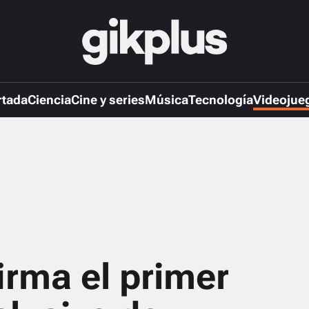
rtada
Ciencia
Cine y series
Música
Tecnología
Videojue
irma el primer