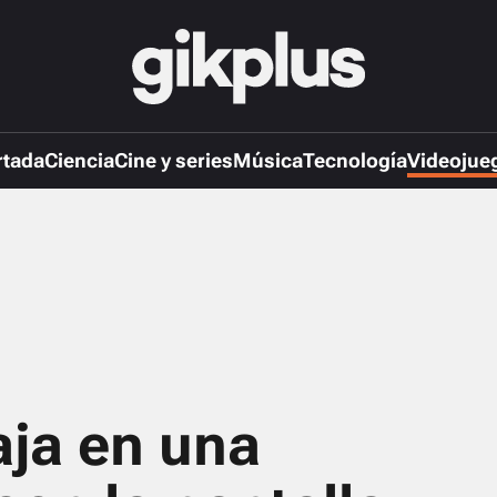
rtada
Ciencia
Cine y series
Música
Tecnología
Videojue
aja en una