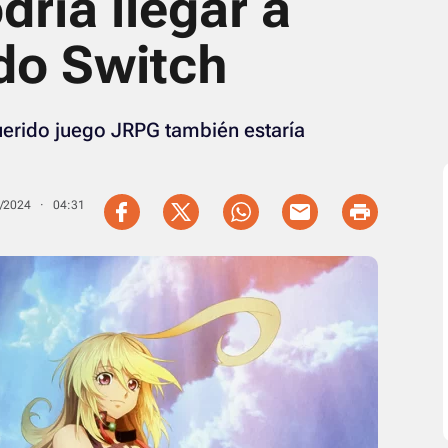
dría llegar a
do Switch
querido juego JRPG también estaría