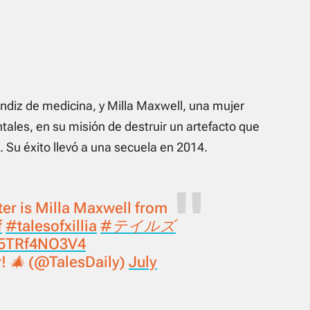
rendiz de medicina, y Milla Maxwell, una mujer
tales, en su misión de destruir un artefacto que
Su éxito llevó a una secuela en 2014.
ter is Milla Maxwell from
f
#talesofxillia
#テイルズ
m/5TRf4NO3V4
y! 🎄 (@TalesDaily)
July