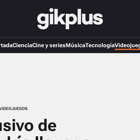
rtada
Ciencia
Cine y series
Música
Tecnología
Videojue
VIDEOJUEGOS
usivo de