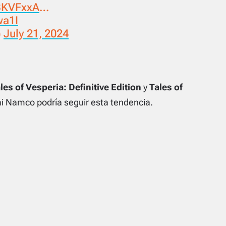
WBKVFxxA
…
wa1I
)
July 21, 2024
les of Vesperia: Definitive Edition
y
Tales of
i Namco podría seguir esta tendencia.