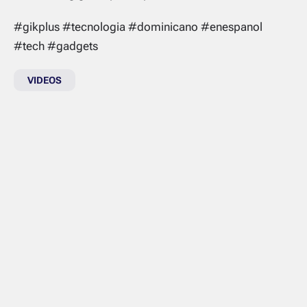
#gikplus #tecnologia #dominicano #enespanol
#tech #gadgets
VIDEOS