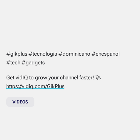
#gikplus #tecnologia #dominicano #enespanol
#tech #gadgets
Get vidIQ to grow your channel faster! 🚀
https://vidiq.com/GikPlus
VIDEOS