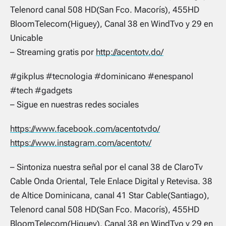
Telenord canal 508 HD(San Fco. Macorís), 455HD
BloomTelecom(Higuey), Canal 38 en WindTvo y 29 en
Unicable
– Streaming gratis por
http://acentotv.do/
#gikplus #tecnologia #dominicano #enespanol
#tech #gadgets
– Sigue en nuestras redes sociales
https://www.facebook.com/acentotvdo/
https://www.instagram.com/acentotv/
– Sintoniza nuestra señal por el canal 38 de ClaroTv
Cable Onda Oriental, Tele Enlace Digital y Retevisa. 38
de Altice Dominicana, canal 41 Star Cable(Santiago),
Telenord canal 508 HD(San Fco. Macorís), 455HD
BloomTelecom(Higuey), Canal 38 en WindTvo y 29 en