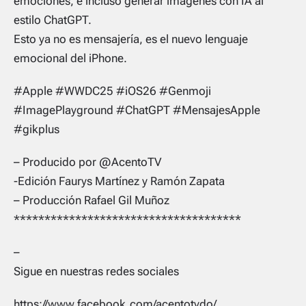
emociones, e incluso generar imágenes con IA al
estilo ChatGPT.
Esto ya no es mensajería, es el nuevo lenguaje
emocional del iPhone.
#Apple #WWDC25 #iOS26 #Genmoji
#ImagePlayground #ChatGPT #MensajesApple
#gikplus
– Producido por @AcentoTV
-Edición Faurys Martínez y Ramón Zapata
– Producción Rafael Gil Muñoz
*************************************
–
Sigue en nuestras redes sociales
https://www.facebook.com/acentotvdo/