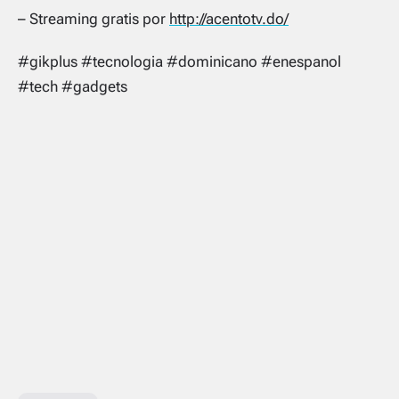
– Streaming gratis por
http://acentotv.do/
#gikplus #tecnologia #dominicano #enespanol
#tech #gadgets