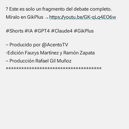
?️ Este es solo un fragmento del debate completo.
Míralo en GikPlus →
https://youtu.be/GK-qLq4EO6w
#Shorts #IA #GPT4 #Claude4 #GikPlus
– Producido por @AcentoTV
-Edición Faurys Martínez y Ramón Zapata
– Producción Rafael Gil Muñoz
*************************************