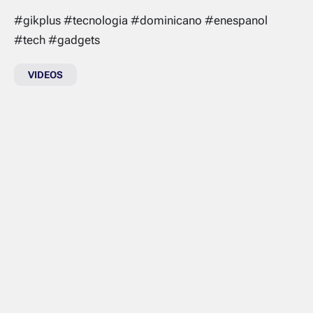
#gikplus #tecnologia #dominicano #enespanol
#tech #gadgets
VIDEOS