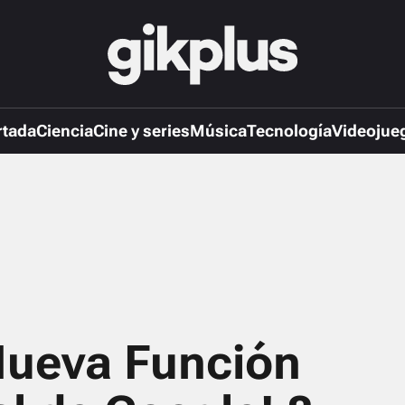
rtada
Ciencia
Cine y series
Música
Tecnología
Videojue
Nueva Función