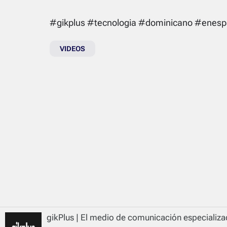
#gikplus #tecnologia #dominicano #enesp
VIDEOS
gikPlus | El medio de comunicación especializad