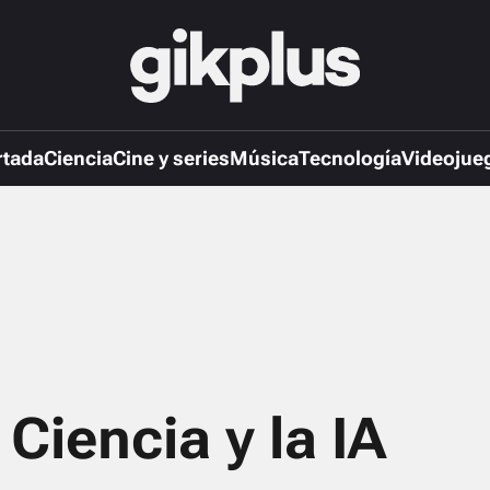
rtada
Ciencia
Cine y series
Música
Tecnología
Videojue
 Ciencia y la IA