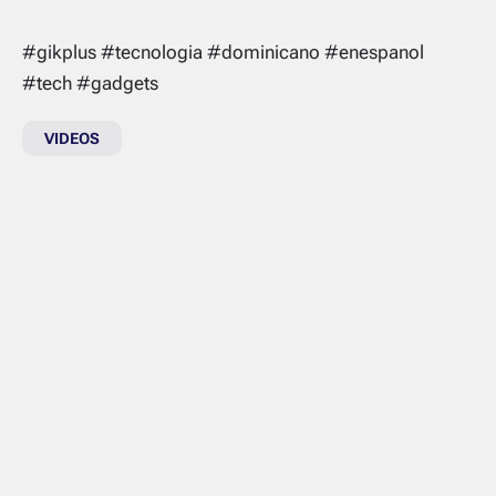
#gikplus #tecnologia #dominicano #enespanol
#tech #gadgets
VIDEOS