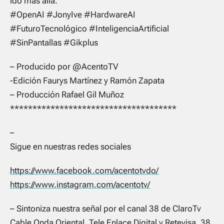
ido más allá.
#OpenAI #JonyIve #HardwareAI
#FuturoTecnológico #InteligenciaArtificial
#SinPantallas #Gikplus
– Producido por @AcentoTV
-Edición Faurys Martínez y Ramón Zapata
– Producción Rafael Gil Muñoz
*************************************
–
Sigue en nuestras redes sociales
https://www.facebook.com/acentotvdo/
https://www.instagram.com/acentotv/
– Sintoniza nuestra señal por el canal 38 de ClaroTv
Cable Onda Oriental, Tele Enlace Digital y Retevisa. 38