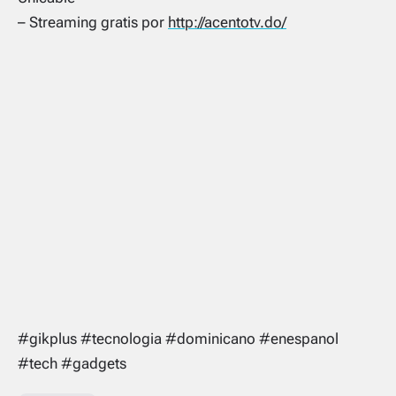
– Streaming gratis por
http://acentotv.do/
#gikplus #tecnologia #dominicano #enespanol
#tech #gadgets