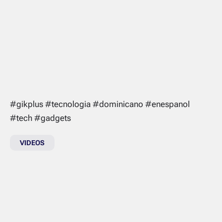
#gikplus #tecnologia #dominicano #enespanol
#tech #gadgets
VIDEOS