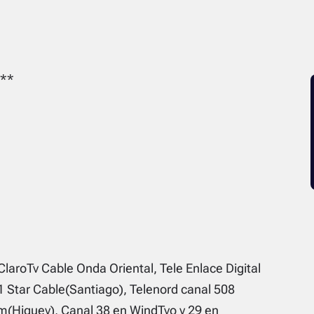
**
ClaroTv Cable Onda Oriental, Tele Enlace Digital
1 Star Cable(Santiago), Telenord canal 508
(Higuey), Canal 38 en WindTvo y 29 en