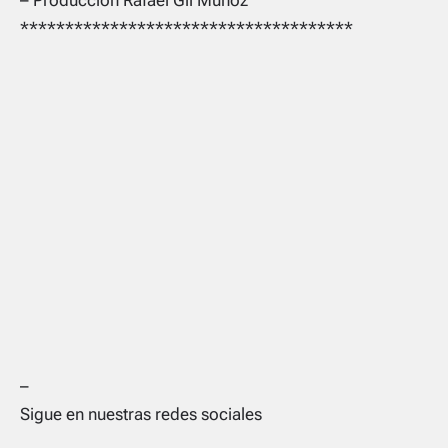
– Producción Rafael Gil Muñoz
*************************************
–
Sigue en nuestras redes sociales