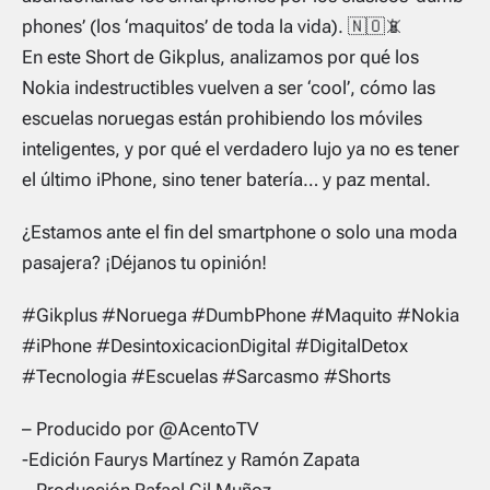
phones’ (los ‘maquitos’ de toda la vida). 🇳🇴📵
En este Short de Gikplus, analizamos por qué los
Nokia indestructibles vuelven a ser ‘cool’, cómo las
escuelas noruegas están prohibiendo los móviles
inteligentes, y por qué el verdadero lujo ya no es tener
el último iPhone, sino tener batería… y paz mental.
¿Estamos ante el fin del smartphone o solo una moda
pasajera? ¡Déjanos tu opinión!
#Gikplus #Noruega #DumbPhone #Maquito #Nokia
#iPhone #DesintoxicacionDigital #DigitalDetox
#Tecnologia #Escuelas #Sarcasmo #Shorts
– Producido por @AcentoTV
-Edición Faurys Martínez y Ramón Zapata