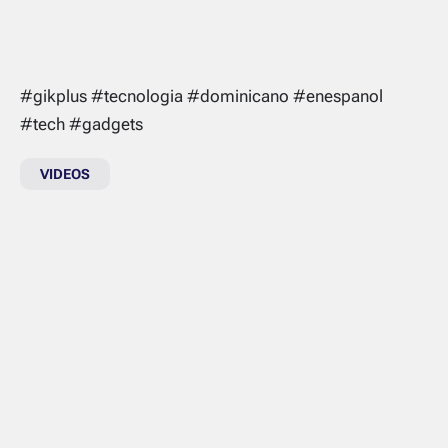
#gikplus #tecnologia #dominicano #enespanol
#tech #gadgets
VIDEOS