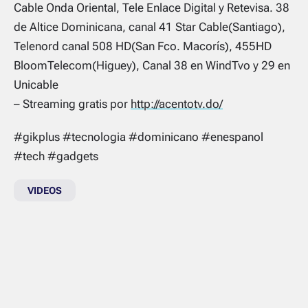
Cable Onda Oriental, Tele Enlace Digital y Retevisa. 38
de Altice Dominicana, canal 41 Star Cable(Santiago),
Telenord canal 508 HD(San Fco. Macorís), 455HD
BloomTelecom(Higuey), Canal 38 en WindTvo y 29 en
Unicable
– Streaming gratis por
http://acentotv.do/
#gikplus #tecnologia #dominicano #enespanol
#tech #gadgets
VIDEOS