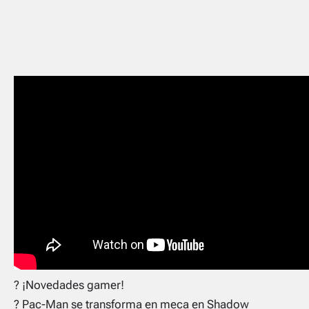
? ¡Novedades gamer!
? Pac-Man se transforma en meca en Shadow