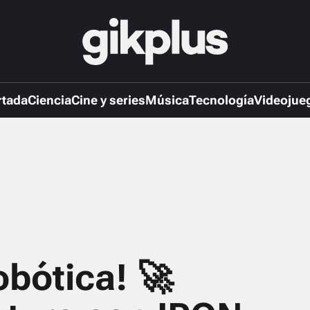
rtada
Ciencia
Cine y series
Música
Tecnología
Videojue
bótica! 🚀