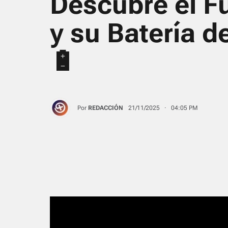
Descubre el F
y su Batería d
🔋
Por
REDACCIÓN
21/11/2025 · 04:05 PM