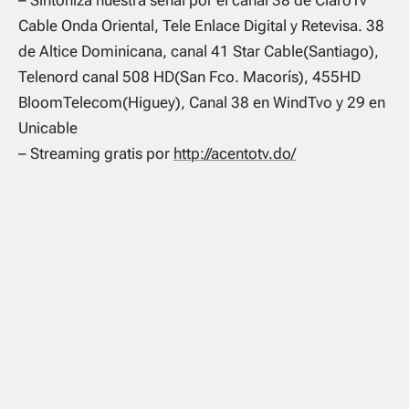
– Sintoniza nuestra señal por el canal 38 de ClaroTv
Cable Onda Oriental, Tele Enlace Digital y Retevisa. 38
de Altice Dominicana, canal 41 Star Cable(Santiago),
Telenord canal 508 HD(San Fco. Macorís), 455HD
BloomTelecom(Higuey), Canal 38 en WindTvo y 29 en
Unicable
– Streaming gratis por
http://acentotv.do/