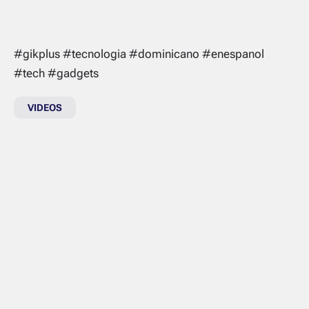
#gikplus #tecnologia #dominicano #enespanol
#tech #gadgets
VIDEOS