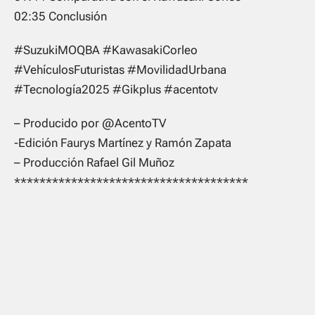
02:35 Conclusión
#SuzukiMOQBA #KawasakiCorleo
#VehículosFuturistas #MovilidadUrbana
#Tecnología2025 #Gikplus #acentotv
– Producido por @AcentoTV
-Edición Faurys Martínez y Ramón Zapata
– Producción Rafael Gil Muñoz
*************************************