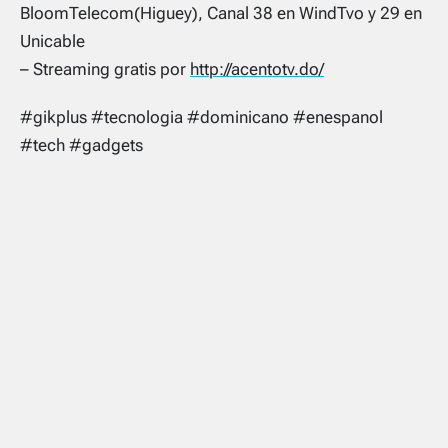
BloomTelecom(Higuey), Canal 38 en WindTvo y 29 en
Unicable
– Streaming gratis por
http://acentotv.do/
#gikplus #tecnologia #dominicano #enespanol
#tech #gadgets