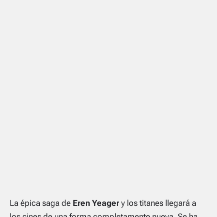
La épica saga de
Eren Yeager
y los titanes llegará a
los cines de una forma completamente nueva. Se ha