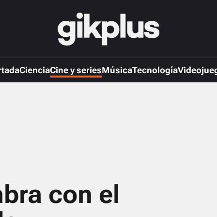
rtada
Ciencia
Cine y series
Música
Tecnología
Videojue
bra con el