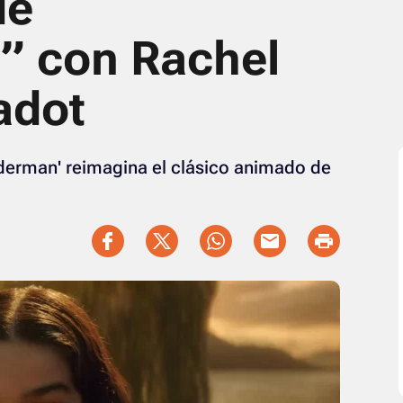
de
” con Rachel
adot
iderman' reimagina el clásico animado de