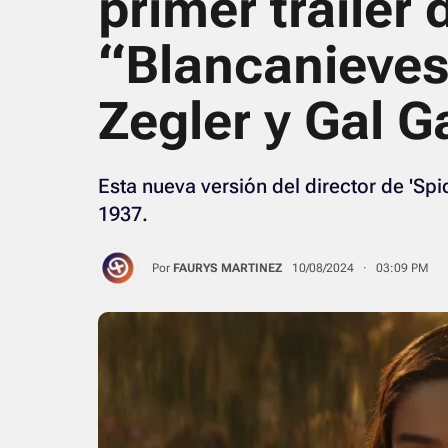
primer tráiler 
“Blancanieves
Zegler y Gal G
Esta nueva versión del director de 'Sp
1937.
Por
FAURYS MARTINEZ
10/08/2024 · 03:09 PM