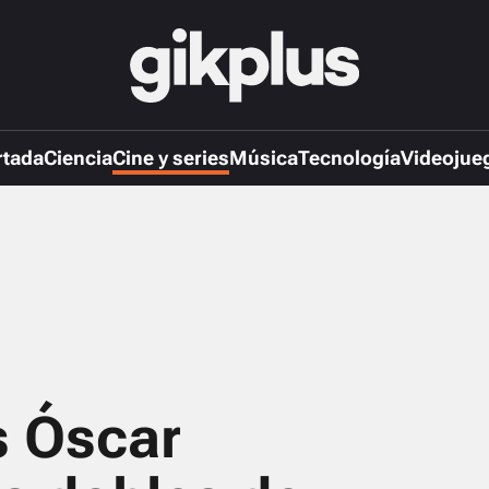
rtada
Ciencia
Cine y series
Música
Tecnología
Videojue
s Óscar