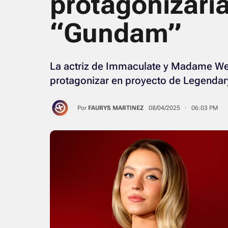
protagonizaría
“Gundam”
La actriz de Immaculate y Madame We
protagonizar en proyecto de Legendar
Por
FAURYS MARTINEZ
08/04/2025 · 06:03 PM