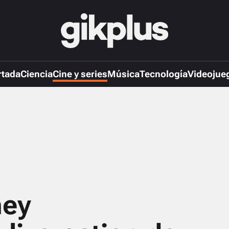
rtada
Ciencia
Cine y series
Música
Tecnología
Videojue
ney