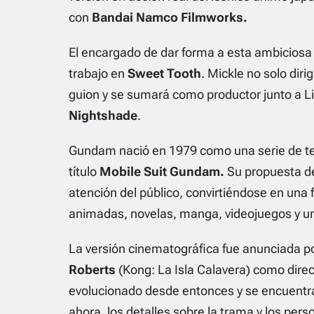
con
Bandai Namco Filmworks.
El encargado de dar forma a esta ambiciosa
trabajo en
Sweet Tooth
. Mickle no solo dirig
guion y se sumará como productor junto a L
Nightshade
.
Gundam
nació en 1979 como una serie de te
título
Mobile Suit Gundam
.
Su propuesta de 
atención del público, convirtiéndose en una
animadas, novelas, manga, videojuegos y un
La versión cinematográfica fue anunciada po
Roberts
(
Kong: La Isla Calavera
) como direc
evolucionado desde entonces y se encuentra
ahora, los detalles sobre la trama y los pers