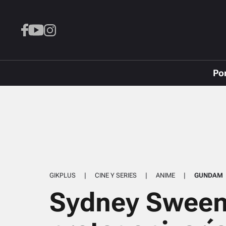
Po
GIKPLUS
|
CINE Y SERIES
|
ANIME
|
GUNDAM
Sydney Swee