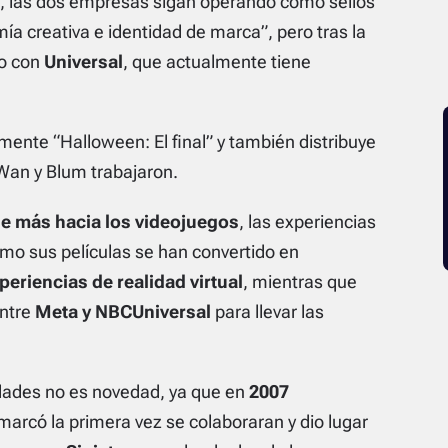
, las dos empresas sigan operando como sellos
 creativa e identidad de marca”, pero tras la
o con
Universal
, que actualmente tiene
temente
“Halloween: El final
” y también distribuye
 Wan y Blum trabajaron.
e más hacia los videojuegos
, las experiencias
cómo sus películas se han convertido en
periencias de realidad virtual
, mientras que
entre
Meta y NBCUniversal
para llevar las
idades no es novedad, ya que en
2007
marcó la primera vez se colaboraran y dio lugar