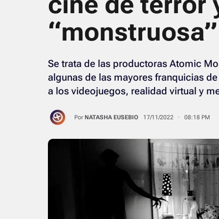
cine de terror
“monstruosa” 
Se trata de las productoras Atomic M
algunas de las mayores franquicias de
a los videojuegos, realidad virtual y m
Por
NATASHA EUSEBIO
17/11/2022 · 08:18 PM