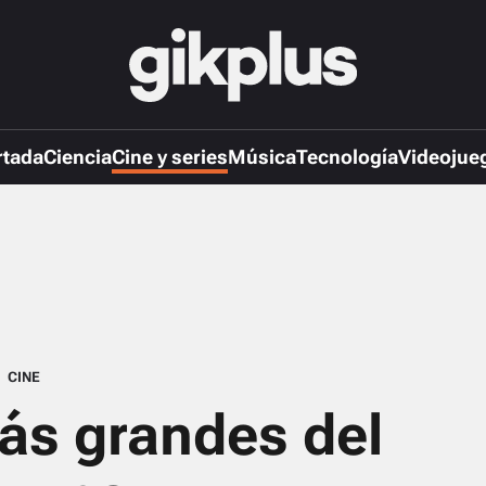
rtada
Ciencia
Cine y series
Música
Tecnología
Videojue
CINE
más grandes del