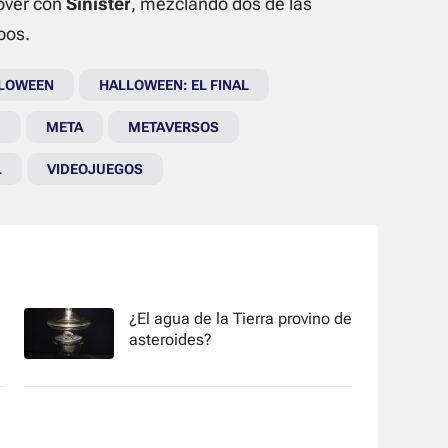
sover con
Sinister
, mezclando dos de las
pos.
LOWEEN
HALLOWEEN: EL FINAL
M
META
METAVERSOS
L
VIDEOJUEGOS
¿El agua de la Tierra provino de
asteroides?