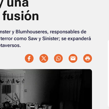
 y una
fusión
onster y Blumhouseres, responsables de
 terror como Saw y Sinister; se expanderá
etaversos.