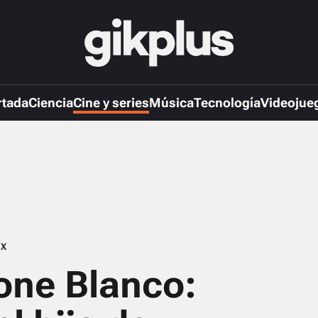
rtada
Ciencia
Cine y series
Música
Tecnología
Videojue
IX
one Blanco: