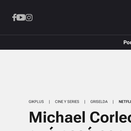
Po
GIKPLUS
|
CINE Y SERIES
|
GRISELDA
|
NETFL
Michael Corle