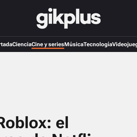
rtada
Ciencia
Cine y series
Música
Tecnología
Videojue
oblox: el