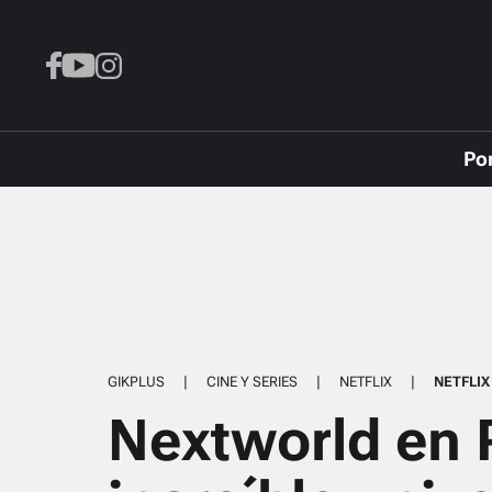
Po
GIKPLUS
|
CINE Y SERIES
|
NETFLIX
|
NETFLIX
Nextworld en R