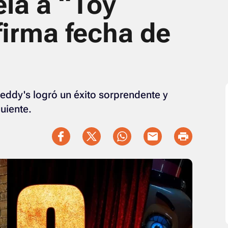
ela a “Toy
firma fecha de
reddy's logró un éxito sorprendente y
guiente.