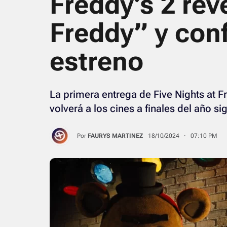
Freddy’s 2 rev
Freddy” y con
estreno
La primera entrega de Five Nights at F
volverá a los cines a finales del año si
Por
FAURYS MARTINEZ
18/10/2024 · 07:10 PM