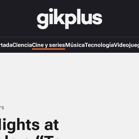
rtada
Ciencia
Cine y series
Música
Tecnología
Videojue
’S
Nights at