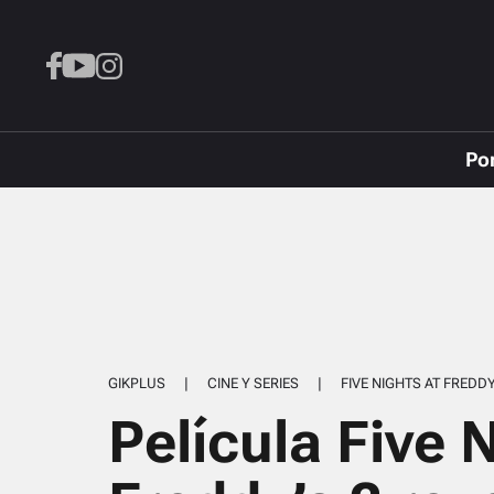
Po
GIKPLUS
|
CINE Y SERIES
|
FIVE NIGHTS AT FREDDY
Película Five 